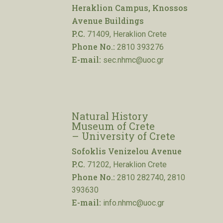
Heraklion Campus, Knossos
Avenue Buildings
P.C.
71409, Heraklion Crete
Phone No.:
2810 393276
E-mail:
sec.nhmc@uoc.gr
Natural History
Museum of Crete
– University of Crete
Sofoklis Venizelou Avenue
P.C.
71202, Heraklion Crete
Phone No.:
2810 282740, 2810
393630
E-mail:
info.nhmc@uoc.gr