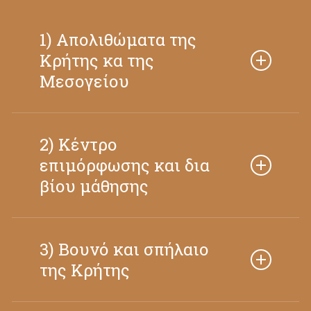
κόκαλα του πιο μεγάλου ζώου που έζησε
ποτέ στο νησί, μπείτε μέσα σε ένα σπήλαιο
1) Απολιθώματα της
και εξερευνήστε το, καθίστε γύρω από τη
Κρήτης κα της
φωτιά της βραδινής κατασκήνωσης,
Μεσογείου
μελετήστε ζώα και φυτά στον πάγκο του
επιστήμονα και γνωρίστε τη φύση της
Κρήτης μέσα από όλες σας τις αισθήσεις.
2) Κέντρο
επιμόρφωσης και δια
βίου μάθησης
3) Βουνό και σπήλαιο
της Κρήτης