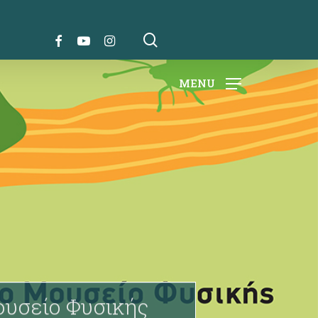
search
FACEBOOK
YOUTUBE
INSTAGRAM
MENU
ουσείο Φυσικής