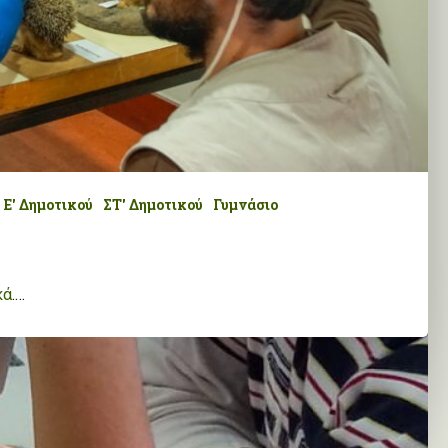
Ε' Δημοτικού
ΣΤ' Δημοτικού
Γυμνάσιο
κά
.…
ews
κά
.…