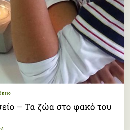
ύκειο
είο – Τα ζώα στο φακό του
κά
.…