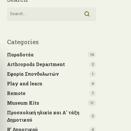
Categories
Παραδοτέα
14
Arthropods Department
2
Εφορία Σπονδυλωτών
1
Play and learn
4
Remote
7
Museum Kits
11
Προσχολική ηλικία και Α' τάξη
5
Δημοτικού
Β’ Δημοτικού
4