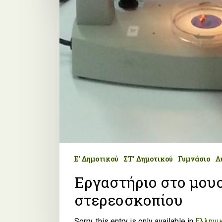
Ε' Δημοτικού
ΣΤ' Δημοτικού
Γυμνάσιο
Λ
Εργαστήριο στο μουσ
στερεοσκοπίου
Sorry, this entry is only available in
Ελληνι