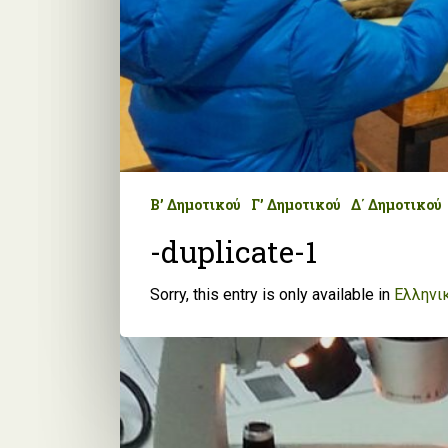
Β’ Δημοτικού
Γ’ Δημοτικού
Δ΄ Δημοτικού
-duplicate-1
Sorry, this entry is only available in
Ελληνι
Ε' Δημοτικού
ΣΤ' Δημοτικού
Γυμνάσιο
N
ΚΑΙΡΟΣ για αλλαγή!
Sorry, this entry is only available in
Ελληνι