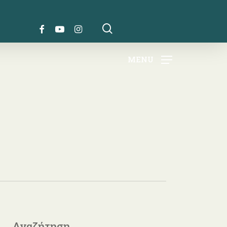
search
FACEBOOK
YOUTUBE
INSTAGRAM
MENU
Αναζήτηση