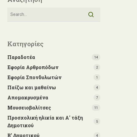
Κατηγορίες
Παραδοτέα
14
Εφορία Αρθροπόδων
2
Εφορία Σπονδυλωτών
1
Παίζω και μαθαίνω
4
Απομακρυσμένα
7
Μουσειοβαλίτσες
11
Προσχολική ηλικία και Α' τάξη
5
Δημοτικού
Β’ Δημοτικού
4