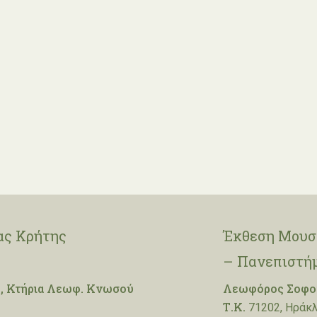
ας Κρήτης
Έκθεση Μουσε
– Πανεπιστή
, Κτήρια Λεωφ. Κνωσού
Λεωφόρος Σοφοκ
Τ.Κ.
71202, Ηράκλ