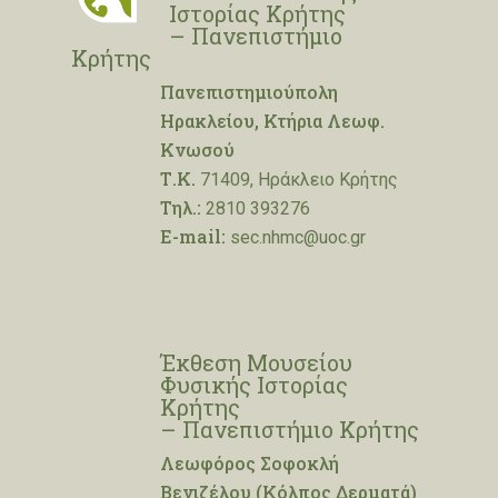
Ιστορίας Κρήτης
– Πανεπιστήμιο
Κρήτης
Πανεπιστημιούπολη
Ηρακλείου, Κτήρια Λεωφ.
Κνωσού
Τ.Κ.
71409, Ηράκλειο Κρήτης
Τηλ.:
2810 393276
E-mail:
sec.nhmc@uoc.gr
Έκθεση Μουσείου
Φυσικής Ιστορίας
Κρήτης
– Πανεπιστήμιο Κρήτης
Λεωφόρος Σοφοκλή
Βενιζέλου (Κόλπος Δερματά)