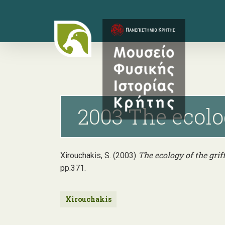
Skip
to
main
content
2003 The ecolog
The ecology of the griff
Xirouchakis, S. (2003)
pp.371.
Xirouchakis