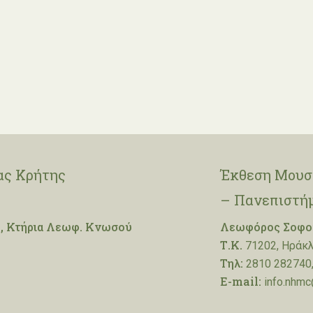
ας Κρήτης
Έκθεση Μουσε
– Πανεπιστή
, Κτήρια Λεωφ. Κνωσού
Λεωφόρος Σοφοκ
Τ.Κ.
71202, Ηράκλ
Τηλ:
2810 282740,
E-mail:
info.nhmc