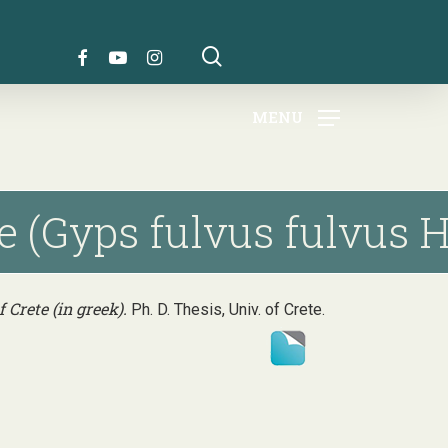
search
FACEBOOK
YOUTUBE
INSTAGRAM
MENU
 (Gyps fulvus fulvus Hab
 Crete (in greek).
Ph. D. Thesis, Univ. of Crete.