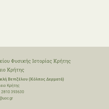
ίου Φυσικής Ιστορίας Κρήτης
μιο Κρήτης
λή Βενιζέλου (Κόλπος Δερματά)
ειο Κρήτης
 2810 393630
@uoc.gr