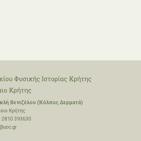
ίου Φυσικής Ιστορίας Κρήτης
μιο Κρήτης
λή Βενιζέλου (Κόλπος Δερματά)
ειο Κρήτης
 2810 393630
@uoc.gr