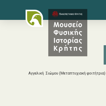
Skip
to
main
content
Αγγελική Σιώμου (Μεταπτυχιακή φοιτήτρια)