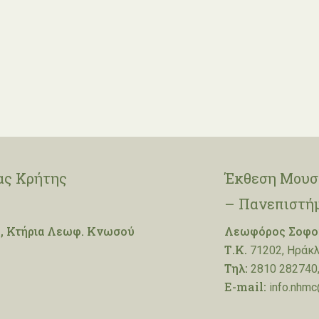
ας Κρήτης
Έκθεση Μουσε
– Πανεπιστή
, Κτήρια Λεωφ. Κνωσού
Λεωφόρος Σοφοκ
Τ.Κ.
71202, Ηράκλ
Τηλ:
2810 282740,
E-mail:
info.nhmc