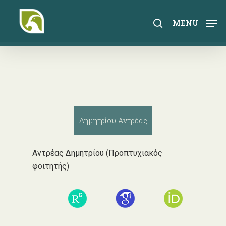
Skip
to
search
MENU
main
content
Δημητρίου Αντρέας
Αντρέας Δημητρίου (Προπτυχιακός
φοιτητής)