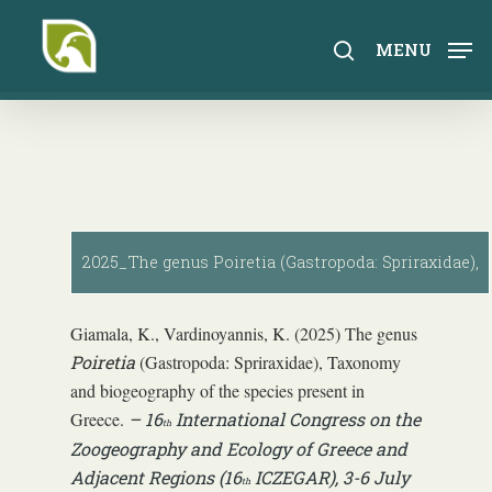
Skip
to
search
MENU
main
content
2025_The genus Poiretia (Gastropoda: Spriraxidae),
Giamala, K., Vardinoyannis, K. (2025) The genus
Poiretia
(Gastropoda: Spriraxidae), Taxonomy
and biogeography of the species present in
Greece.
–
16
International Congress on the
th
Zoogeography and Ecology of Greece and
Adjacent Regions (16
ICZEGAR), 3-6 July
th