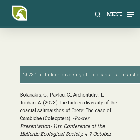
Skip
to
search
MENU
main
content
2023 The hidden diversity of the coastal saltmarshes
Bolanakis, G., Pavlou, C., Archontidis, T.,
Trichas, A. (2023) The hidden diversity of the
coastal saltmarshes of Crete: The case of
-Poster
Carabidae (Coleoptera).
Presentation- 11th Conference of the
Hellenic Ecological Society, 4-7 October