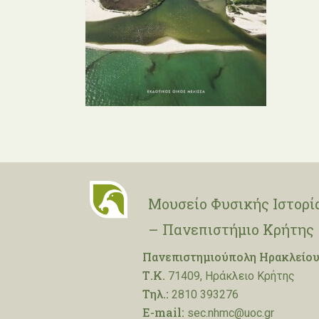
Μουσείο Φυσικής Ιστορί
– Πανεπιστήμιο Κρήτης
Πανεπιστημιούπολη Ηρακλείου
Τ.Κ.
71409, Ηράκλειο Κρήτης
Τηλ.:
2810 393276
E-mail:
sec.nhmc@uoc.gr