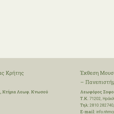
ας Κρήτης
Έκθεση Μουσε
– Πανεπιστή
, Κτήρια Λεωφ. Κνωσού
Λεωφόρος Σοφοκ
Τ.Κ.
71202, Ηράκλ
Τηλ:
2810 282740,
E-mail:
info.nhmc