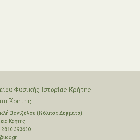
ίου Φυσικής Ιστορίας Κρήτης
μιο Κρήτης
λή Βενιζέλου (Κόλπος Δερματά)
ειο Κρήτης
 2810 393630
@uoc.gr