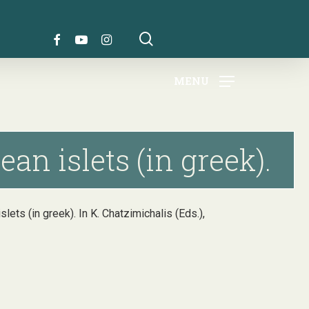
search
FACEBOOK
YOUTUBE
INSTAGRAM
MENU
an islets (in greek).
ets (in greek). In K. Chatzimichalis (Eds.),