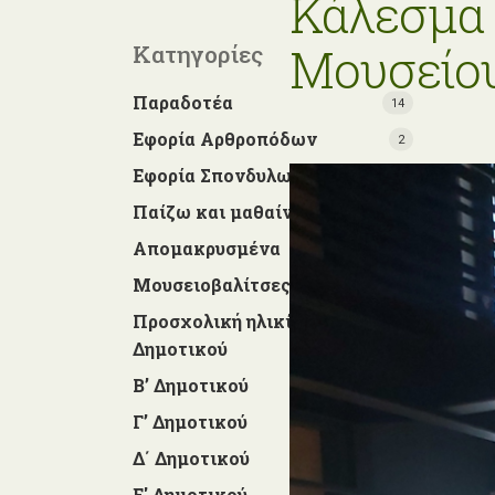
Κάλεσμα 
Μουσείου
Κατηγορίες
Παραδοτέα
14
Εφορία Αρθροπόδων
2
Εφορία Σπονδυλωτών
1
Παίζω και μαθαίνω
4
Απομακρυσμένα
7
Μουσειοβαλίτσες
11
Προσχολική ηλικία και Α' τάξη
5
Δημοτικού
Β’ Δημοτικού
4
Γ’ Δημοτικού
2
Δ΄ Δημοτικού
3
Ε' Δημοτικού
4