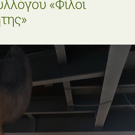
υλλόγου «Φίλοι
ήτης»