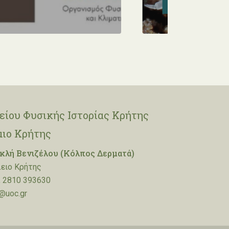
Read Article
ίου Φυσικής Ιστορίας Κρήτης
μιο Κρήτης
λή Βενιζέλου (Κόλπος Δερματά)
ειο Κρήτης
 2810 393630
@uoc.gr