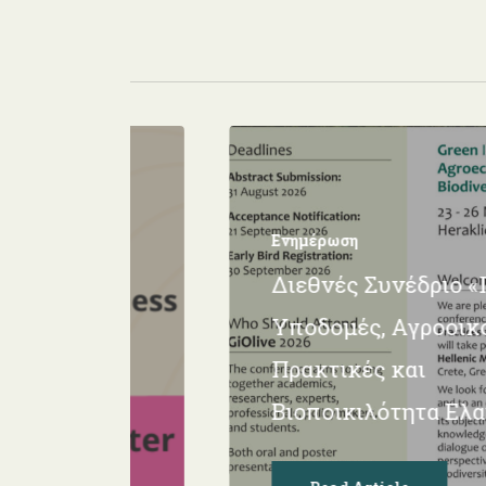
Ενημέρωση
κή
Διεθνές Συνέδριο «
Υποδομές, Αγροοικ
Πρακτικές και
Βιοποικιλότητα Ελ