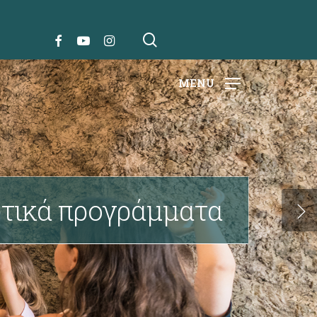
search
FACEBOOK
YOUTUBE
INSTAGRAM
MENU
τικά προγράμματα