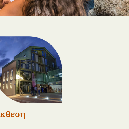
κθεση