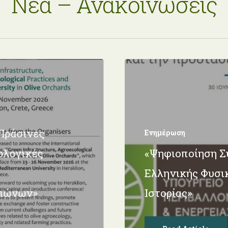
Νέα – Ανακοινώσεις
Πράσινες
Ενημέρωση
ολογικές
«Ψηφιοποίηση 
Ελληνικής Φυσι
αιώνων»
Ιστορίας»