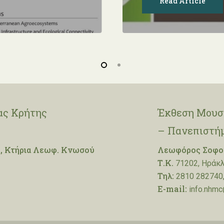
Read Article
ας Κρήτης
Έκθεση Μουσε
– Πανεπιστή
, Κτήρια Λεωφ. Κνωσού
Λεωφόρος Σοφοκ
Τ.Κ.
71202, Ηράκλ
Τηλ:
2810 282740,
E-mail:
info.nhmc