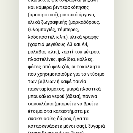
και κάμερα βιντεοσκόπησης
(προαιρετικά), μουσικά όργανα,
υλικά ζωγραφικής (μαρκαδόρους,
ξυλομπογιές, τέμπερες,
λαδοπαστέλ κ.λπ.), υλικά γραφής
(χαρτιά μεγέθους Α3 και Α4,
μολύβια, κ.λπ.), χαρτί του μέτρου,
πλαστελίνες, ψαλίδια, κόλλες,
φέτες από φελιζόλ, αυτοκόλλητο
που χρησιμοποιούμε για το ντύσιμο
των βιβλίων ή καφέ ταινία
πακεταρίσματος, μικρά πλαστικά
μπουκάλια νερού (άδεια), πάνινα
σακουλάκια (μπορείτε να βρείτε
έτοιμα στα καταστήματα με
συσκευασίες δώρου, ή να τα
κατασκευάσετε μόνοι σας), ζυγαριά