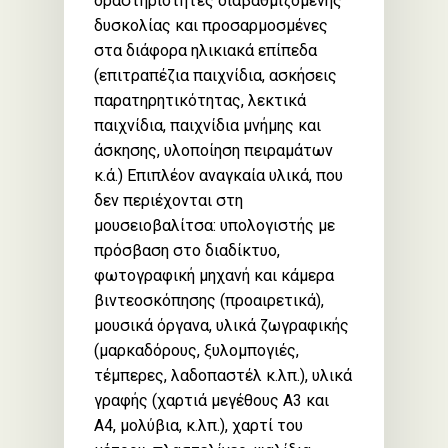
δραστηριότητες διαβαθμιζόμενης
δυσκολίας και προσαρμοσμένες
στα διάφορα ηλικιακά επίπεδα
(επιτραπέζια παιχνίδια, ασκήσεις
παρατηρητικότητας, λεκτικά
παιχνίδια, παιχνίδια μνήμης και
άσκησης, υλοποίηση πειραμάτων
κ.ά.) Επιπλέον αναγκαία υλικά, που
δεν περιέχονται στη
μουσειοβαλίτσα: υπολογιστής με
πρόσβαση στο διαδίκτυο,
φωτογραφική μηχανή και κάμερα
βιντεοσκόπησης (προαιρετικά),
μουσικά όργανα, υλικά ζωγραφικής
(μαρκαδόρους, ξυλομπογιές,
τέμπερες, λαδοπαστέλ κ.λπ.), υλικά
γραφής (χαρτιά μεγέθους Α3 και
Α4, μολύβια, κ.λπ.), χαρτί του