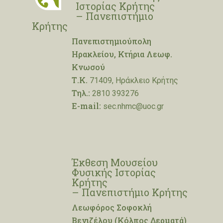
Ιστορίας Κρήτης
– Πανεπιστήμιο
Κρήτης
Πανεπιστημιούπολη
Ηρακλείου, Κτήρια Λεωφ.
Κνωσού
Τ.Κ.
71409, Ηράκλειο Κρήτης
Τηλ.:
2810 393276
E-mail:
sec.nhmc@uoc.gr
Έκθεση Μουσείου
Φυσικής Ιστορίας
Κρήτης
– Πανεπιστήμιο Κρήτης
Λεωφόρος Σοφοκλή
Βενιζέλου (Κόλπος Δερματά)