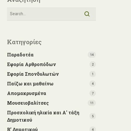
Κατηγορίες
Παραδοτέα
14
Εφορία Αρθροπόδων
2
Εφορία Σπονδυλωτών
1
Παίζω και μαθαίνω
4
Απομακρυσμένα
7
Μουσειοβαλίτσες
11
Προσχολική ηλικία και Α' τάξη
5
Δημοτικού
Β’ Δημοτικού
4