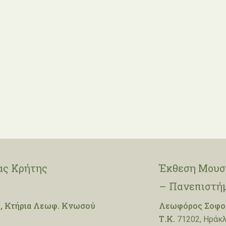
ας Κρήτης
Έκθεση Μουσε
– Πανεπιστή
, Κτήρια Λεωφ. Κνωσού
Λεωφόρος Σοφοκ
Τ.Κ.
71202, Ηράκλ