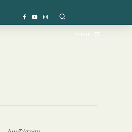
search
FACEBOOK
YOUTUBE
INSTAGRAM
MENU
Αναζήτηση