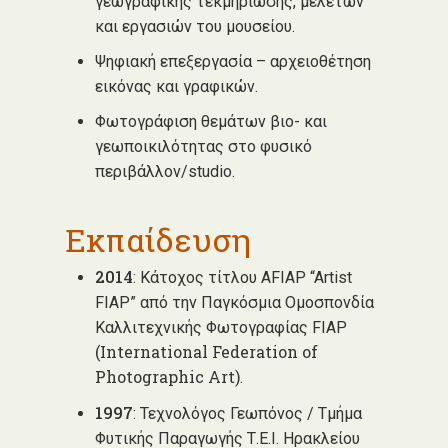
γεωγραφικής τεκμηρίωσης, μελετών
και εργασιών του μουσείου.
Ψηφιακή επεξεργασία – αρχειοθέτηση
εικόνας και γραφικών.
Φωτογράφιση θεμάτων βιο- και
γεωποικιλότητας στο φυσικό
περιβάλλον/studio.
Εκπαίδευση
2014
:
Κάτοχος τίτλου AFIAP “Artist
FIAP” από την Παγκόσμια Ομοσπονδία
Καλλιτεχνικής Φωτογραφίας FIAP
(International Federation of
Photographic Art)
.
1997
:
Τεχνολόγος Γεωπόνος / T
μήμα
Φυτικής Παραγωγής
Τ.Ε.Ι. Ηρακλείου