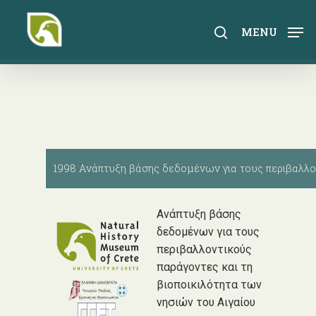
Skip
to
search
MENU
main
content
1998 Ανάπτυξη βάσης δεδομένων για τους περιβαλλον
Ανάπτυξη βάσης
δεδομένων για τους
περιβαλλοντικούς
παράγοντες και τη
βιοποικιλότητα των
νησιών του Αιγαίου