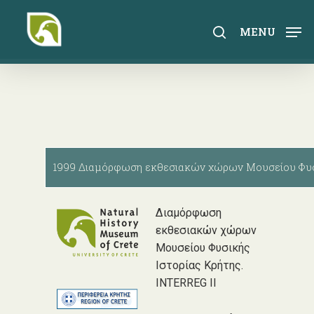
Skip
to
search
MENU
main
content
1999 Διαμόρφωση εκθεσιακών χώρων Μουσείου Φυσι
Διαμόρφωση
εκθεσιακών χώρων
Μουσείου Φυσικής
Ιστορίας Κρήτης.
INTERREG II