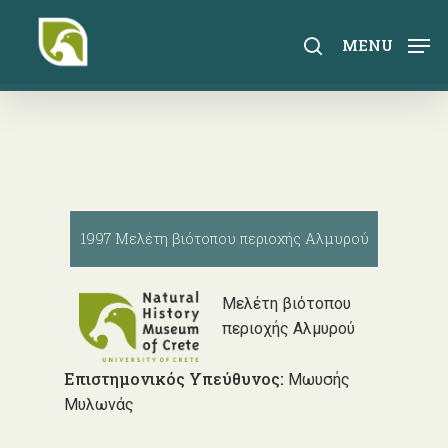
Skip
to
search
MENU
main
content
1997 Μελέτη βιότοπου περιοχής Αλμυρού
Μελέτη βιότοπου
περιοχής Αλμυρού
Επιστημονικός Υπεύθυνος:
Μωυσής
Μυλωνάς