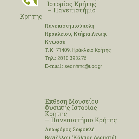
Ιστορίας Κρήτης
– Πανεπιστήμιο
Κρήτης
Πανεπιστημιούπολη
Ηρακλείου, Κτήρια Λεωφ.
Κνωσού
Τ.Κ.
71409, Ηράκλειο Κρήτης
Τηλ.:
2810 393276
E-mail:
sec.nhmc@uoc.gr
Έκθεση Μουσείου
Φυσικής Ιστορίας
Κρήτης
– Πανεπιστήμιο Κρήτης
Λεωφόρος Σοφοκλή
Βενιζέλου (Κόλπος Δερματά)