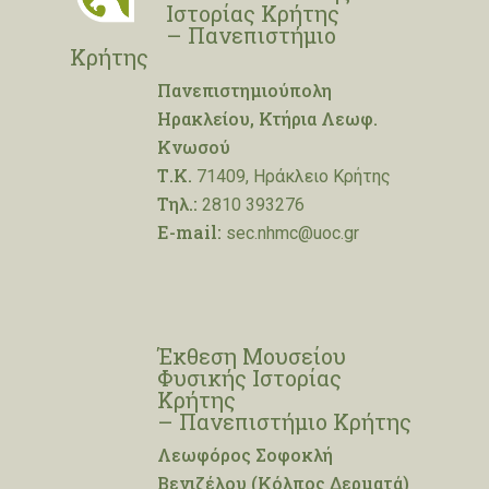
Ιστορίας Κρήτης
– Πανεπιστήμιο
Κρήτης
Πανεπιστημιούπολη
Ηρακλείου, Κτήρια Λεωφ.
Κνωσού
Τ.Κ.
71409, Ηράκλειο Κρήτης
Τηλ.:
2810 393276
E-mail:
sec.nhmc@uoc.gr
Έκθεση Μουσείου
Φυσικής Ιστορίας
Κρήτης
– Πανεπιστήμιο Κρήτης
Λεωφόρος Σοφοκλή
Βενιζέλου (Κόλπος Δερματά)