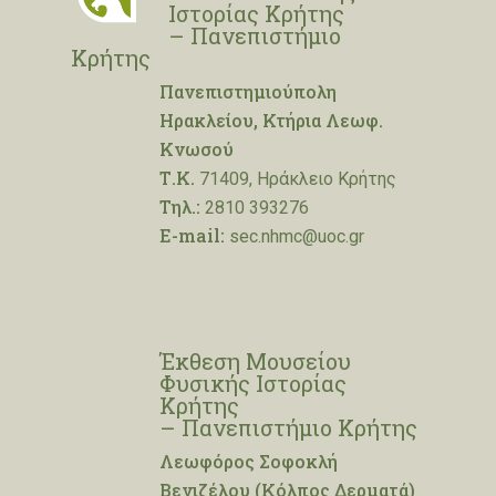
Ιστορίας Κρήτης
– Πανεπιστήμιο
Κρήτης
Πανεπιστημιούπολη
Ηρακλείου, Κτήρια Λεωφ.
Κνωσού
Τ.Κ.
71409, Ηράκλειο Κρήτης
Τηλ.:
2810 393276
E-mail:
sec.nhmc@uoc.gr
Έκθεση Μουσείου
Φυσικής Ιστορίας
Κρήτης
– Πανεπιστήμιο Κρήτης
Λεωφόρος Σοφοκλή
Βενιζέλου (Κόλπος Δερματά)