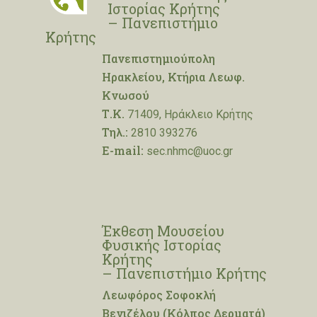
Ιστορίας Κρήτης
– Πανεπιστήμιο
Κρήτης
Πανεπιστημιούπολη
Ηρακλείου, Κτήρια Λεωφ.
Κνωσού
Τ.Κ.
71409, Ηράκλειο Κρήτης
Τηλ.:
2810 393276
E-mail:
sec.nhmc@uoc.gr
Έκθεση Μουσείου
Φυσικής Ιστορίας
Κρήτης
– Πανεπιστήμιο Κρήτης
Λεωφόρος Σοφοκλή
Βενιζέλου (Κόλπος Δερματά)