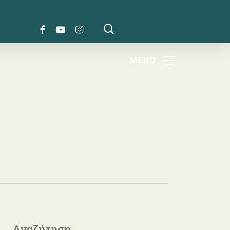
search
FACEBOOK
YOUTUBE
INSTAGRAM
MENU
Αναζήτηση