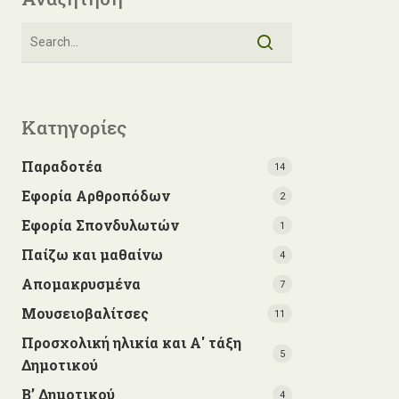
Κατηγορίες
Παραδοτέα
14
Εφορία Αρθροπόδων
2
Εφορία Σπονδυλωτών
1
Παίζω και μαθαίνω
4
Απομακρυσμένα
7
Μουσειοβαλίτσες
11
Προσχολική ηλικία και Α' τάξη
5
Δημοτικού
Β’ Δημοτικού
4