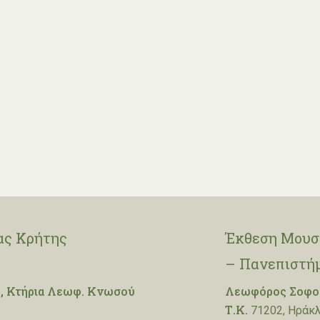
ας Κρήτης
Έκθεση Μουσε
– Πανεπιστή
, Κτήρια Λεωφ. Κνωσού
Λεωφόρος Σοφοκ
Τ.Κ.
71202, Ηράκλ