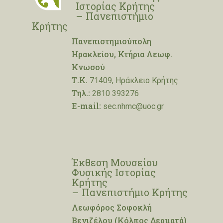
Ιστορίας Κρήτης
– Πανεπιστήμιο
Κρήτης
Πανεπιστημιούπολη
Ηρακλείου, Κτήρια Λεωφ.
Κνωσού
Τ.Κ.
71409, Ηράκλειο Κρήτης
Τηλ.:
2810 393276
E-mail:
sec.nhmc@uoc.gr
Έκθεση Μουσείου
Φυσικής Ιστορίας
Κρήτης
– Πανεπιστήμιο Κρήτης
Λεωφόρος Σοφοκλή
Βενιζέλου (Κόλπος Δερματά)