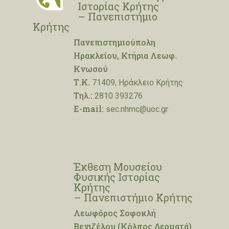
Ιστορίας Κρήτης
– Πανεπιστήμιο
Κρήτης
Πανεπιστημιούπολη
Ηρακλείου, Κτήρια Λεωφ.
Κνωσού
Τ.Κ.
71409, Ηράκλειο Κρήτης
Τηλ.:
2810 393276
E-mail:
sec.nhmc@uoc.gr
Έκθεση Μουσείου
Φυσικής Ιστορίας
Κρήτης
– Πανεπιστήμιο Κρήτης
Λεωφόρος Σοφοκλή
Βενιζέλου (Κόλπος Δερματά)