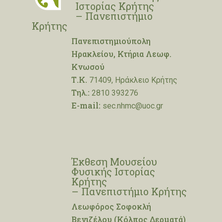
Ιστορίας Κρήτης
– Πανεπιστήμιο
Κρήτης
Πανεπιστημιούπολη
Ηρακλείου, Κτήρια Λεωφ.
Κνωσού
Τ.Κ.
71409, Ηράκλειο Κρήτης
Τηλ.:
2810 393276
E-mail:
sec.nhmc@uoc.gr
Έκθεση Μουσείου
Φυσικής Ιστορίας
Κρήτης
– Πανεπιστήμιο Κρήτης
Λεωφόρος Σοφοκλή
Βενιζέλου (Κόλπος Δερματά)