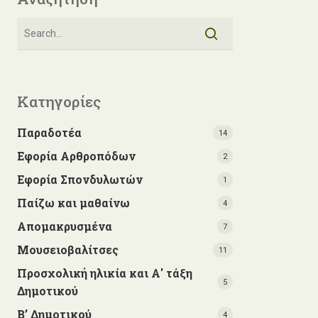
Κατηγορίες
Παραδοτέα
14
Εφορία Αρθροπόδων
2
Εφορία Σπονδυλωτών
1
Παίζω και μαθαίνω
4
Απομακρυσμένα
7
Μουσειοβαλίτσες
11
Προσχολική ηλικία και Α' τάξη
5
Δημοτικού
Β’ Δημοτικού
4