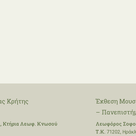
ας Κρήτης
Έκθεση Μουσε
– Πανεπιστή
, Κτήρια Λεωφ. Κνωσού
Λεωφόρος Σοφοκ
Τ.Κ.
71202, Ηράκλ