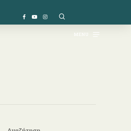
search
FACEBOOK
YOUTUBE
INSTAGRAM
MENU
Αναζήτηση