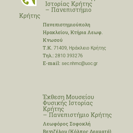
Ιστορίας Κρήτης
– Πανεπιστήμιο
Κρήτης
Πανεπιστημιούπολη
Ηρακλείου, Κτήρια Λεωφ.
Κνωσού
Τ.Κ.
71409, Ηράκλειο Κρήτης
Τηλ.:
2810 393276
E-mail:
sec.nhmc@uoc.gr
Έκθεση Μουσείου
Φυσικής Ιστορίας
Κρήτης
– Πανεπιστήμιο Κρήτης
Λεωφόρος Σοφοκλή
Βενιζέλου (Κόλπος Δερματά)