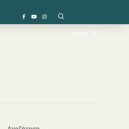
search
FACEBOOK
YOUTUBE
INSTAGRAM
MENU
Αναζήτηση