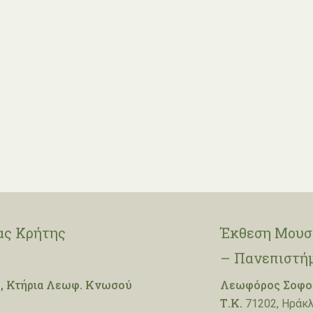
ας Κρήτης
Έκθεση Μουσε
– Πανεπιστή
, Κτήρια Λεωφ. Κνωσού
Λεωφόρος Σοφοκ
Τ.Κ.
71202, Ηράκλ