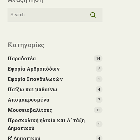
Κατηγορίες
Παραδοτέα
14
Εφορία Αρθροπόδων
2
Εφορία Σπονδυλωτών
1
Παίζω και μαθαίνω
4
Απομακρυσμένα
7
Μουσειοβαλίτσες
11
Προσχολική ηλικία και Α' τάξη
5
Δημοτικού
Β’ Δημοτικού
4