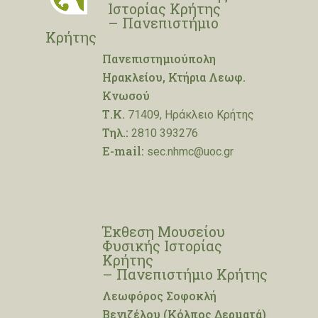
Ιστορίας Κρήτης
– Πανεπιστήμιο
Κρήτης
Πανεπιστημιούπολη
Ηρακλείου, Κτήρια Λεωφ.
Κνωσού
Τ.Κ.
71409, Ηράκλειο Κρήτης
Τηλ.:
2810 393276
E-mail:
sec.nhmc@uoc.gr
Έκθεση Μουσείου
Φυσικής Ιστορίας
Κρήτης
– Πανεπιστήμιο Κρήτης
Λεωφόρος Σοφοκλή
Βενιζέλου (Κόλπος Δερματά)