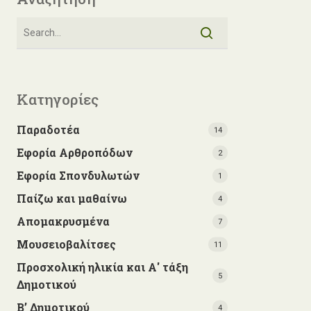
Κατηγορίες
Παραδοτέα
14
Εφορία Αρθροπόδων
2
Εφορία Σπονδυλωτών
1
Παίζω και μαθαίνω
4
Απομακρυσμένα
7
Μουσειοβαλίτσες
11
Προσχολική ηλικία και Α' τάξη
5
Δημοτικού
Β’ Δημοτικού
4