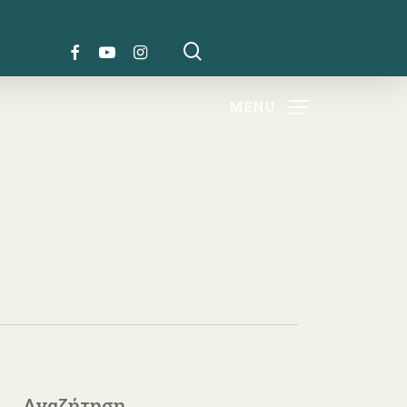
search
FACEBOOK
YOUTUBE
INSTAGRAM
MENU
Αναζήτηση