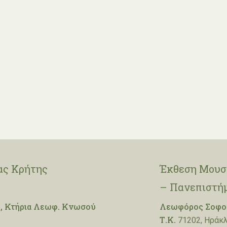
ας Κρήτης
Έκθεση Μουσε
– Πανεπιστή
, Κτήρια Λεωφ. Κνωσού
Λεωφόρος Σοφοκ
Τ.Κ.
71202, Ηράκλ