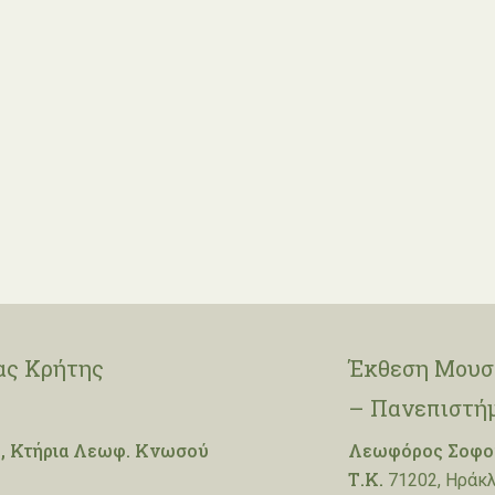
ας Κρήτης
Έκθεση Μουσε
– Πανεπιστή
, Κτήρια Λεωφ. Κνωσού
Λεωφόρος Σοφοκ
Τ.Κ.
71202, Ηράκλ