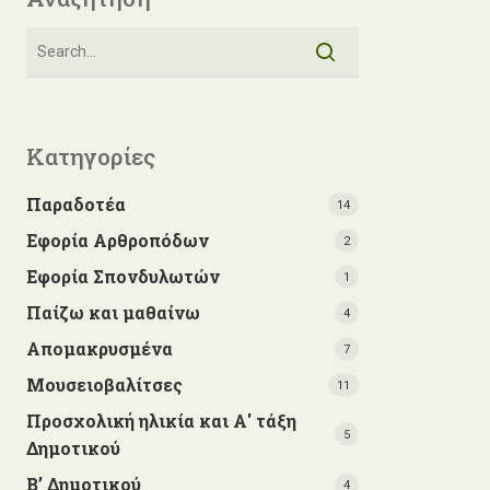
Κατηγορίες
Παραδοτέα
14
Εφορία Αρθροπόδων
2
Εφορία Σπονδυλωτών
1
Παίζω και μαθαίνω
4
Απομακρυσμένα
7
Μουσειοβαλίτσες
11
Προσχολική ηλικία και Α' τάξη
5
Δημοτικού
Β’ Δημοτικού
4