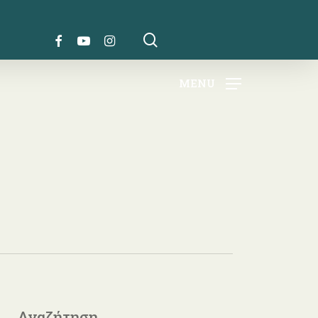
search
FACEBOOK
YOUTUBE
INSTAGRAM
MENU
Αναζήτηση