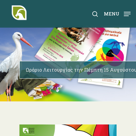
Skip
to
search
MENU
main
content
Ωράριο Λειτουργίας την Πέμπτη 15 Αυγούστο