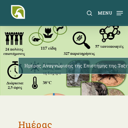
Skip
to
search
MENU
main
content
Ημέρας Αναγνώρισης της Επιστήμης της Ταξι
Ημέρας