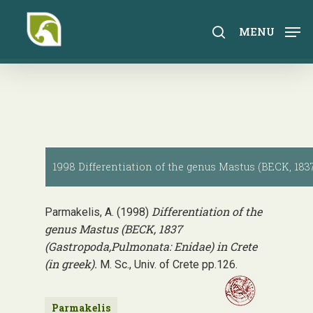
Skip
to
search
MENU
main
content
1998 Differentiation of the genus Mastus (BECK, 1837
Differentiation of the
Parmakelis, A. (1998)
genus Mastus (BECK, 1837
(Gastropoda,Pulmonata: Enidae) in Crete
(in greek).
M. Sc., Univ. of Crete pp.126.
Parmakelis