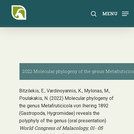
Skip
to
search
MENU
main
content
2022 Molecular phylogeny of the genus Metafruticico
Bitzilekis, E., Vardinoyannis, K., Mylonas, M.,
Poulakakis, N. (2022) Molecular phylogeny of
the genus Metafruticicola von Ihering 1892
(Gastropoda, Hygromiidae) reveals the
polyphyly of the genus (oral presentation)
World Congress of Malacology, 01- 05