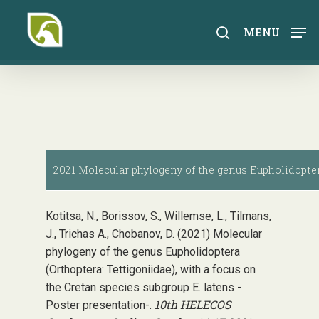
Skip
to
search
MENU
main
content
2021 Molecular phylogeny of the genus Eupholidoptera
Kotitsa, N., Borissov, S., Willemse, L., Tilmans,
J., Trichas A., Chobanov, D. (2021) Molecular
phylogeny of the genus Eupholidoptera
(Orthoptera: Tettigoniidae), with a focus on
the Cretan species subgroup E. latens -
10th HELECOS
Poster presentation-.