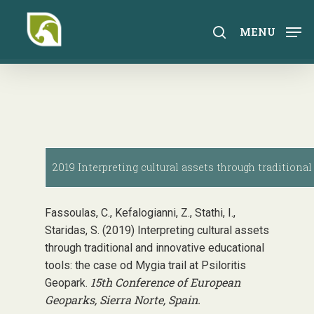
Skip
to
search
MENU
main
content
2019 Interpreting cultural assets through traditional
Fassoulas, C., Kefalogianni, Z., Stathi, I.,
Staridas, S. (2019) Interpreting cultural assets
through traditional and innovative educational
tools: the case od Mygia trail at Psiloritis
15th Conference of European
Geopark.
Geoparks, Sierra Norte, Spain.