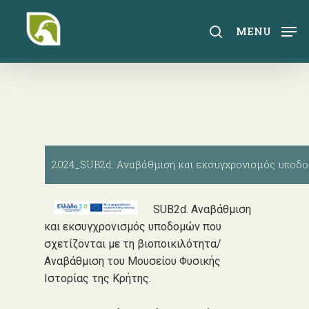
Skip
to
search
MENU
main
content
2024_SUB2d. Αναβάθμιση και εκσυγχρονισμός υποδ
SUB2d. Αναβάθμιση
και εκσυγχρονισμός υποδομών που
σχετίζονται με τη βιοποικιλότητα/
Αναβάθμιση του Μουσείου Φυσικής
Ιστορίας της Κρήτης.