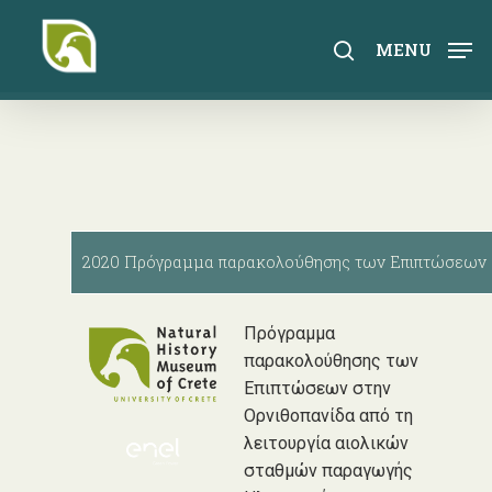
Skip
to
search
MENU
main
content
2020 Πρόγραμμα παρακολούθησης των Επιπτώσεων στ
Πρόγραμμα
παρακολούθησης των
Επιπτώσεων στην
Ορνιθοπανίδα από τη
λειτουργία αιολικών
σταθμών παραγωγής