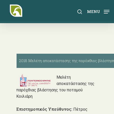
Skip
to
search
MENU
main
content
2018 Μελέτη αποκατάστασης της παρόχθιας βλάστηση
Μελέτη
αποκατάστασης της
παρόχθιας βλάστησης του ποταμού
Κοιλιάρη
Επιστημονικός Υπεύθυνος:
Πέτρος