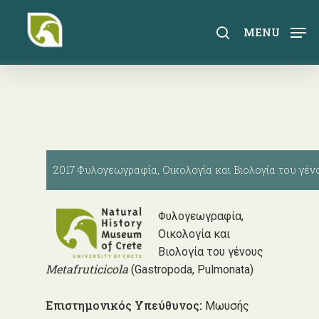
Skip
to
search
MENU
main
content
2017 Φυλογεωγραφία, Οικολογία και Βιολογία του γέν
Φυλογεωγραφία,
Οικολογία και
Βιολογία του γένους
Metafruticicola
(Gastropoda, Pulmonata)
Επιστημονικός Υπεύθυνος:
Μωυσής