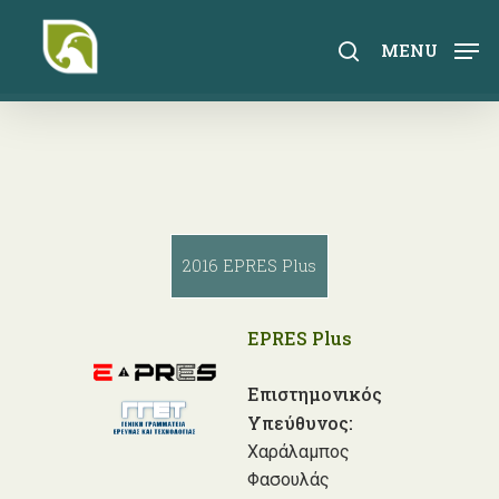
Skip
to
search
MENU
main
content
2016 EPRES Plus
EPRES Plus
Επιστημονικός
Υπεύθυνος:
Χαράλαμπος
Φασουλάς