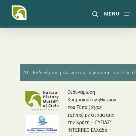
Skip
to
search
MENU
main
content
2011 Ενδυνάμωση Κυπριακού πληθυσμού του Γύπα (G
Ενδυνάμωση
Κυπριακού πληθυσμού
Gyps
του Γύπα (
fulvus
) με άτομα από
την Κρήτη – ΓΥΠΑΣ”
INTERREG Ελλάδα –