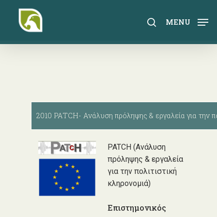
Skip
to
search
MENU
main
content
2010 PATCH- Ανάλυση πρόληψης & εργαλεία για την π
PATCH (Ανάλυση
πρόληψης & εργαλεία
για την πολιτιστική
κληρονομιά)
Επιστημονικός