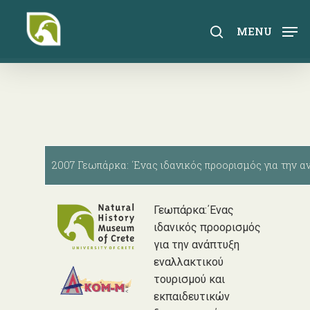
Skip
to
search
MENU
main
content
2007 Γεωπάρκα: ΄Ενας ιδανικός προορισμός για την 
Γεωπάρκα:΄Ενας
ιδανικός προορισμός
για την ανάπτυξη
εναλλακτικού
τουρισμού και
εκπαιδευτικών