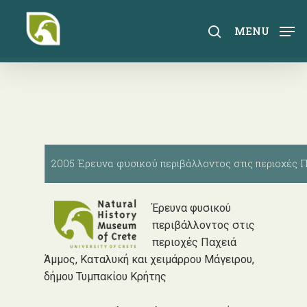
Skip
to
search
MENU
main
content
2005 Έρευνα φυσικού περιβάλλοντος στις περιοχές 
Έρευνα φυσικού
περιβάλλοντος στις
περιοχές Παχειά
Άμμος, Καταλυκή και χειμάρρου Μάγειρου,
δήμου Τυμπακίου Κρήτης